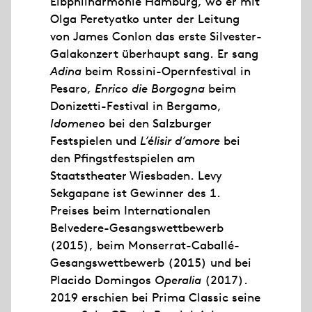
Elbphilharmonie Hamburg, wo er mit
Olga Peretyatko unter der Leitung
von James Conlon das erste Silvester-
Galakonzert überhaupt sang. Er sang
Adina
beim Rossini-Opernfestival in
Pesaro,
Enrico die Borgogna
beim
Donizetti-Festival in Bergamo,
Idomeneo
bei den Salzburger
Festspielen und
L’élisir d’amore
bei
den Pfingstfestspielen am
Staatstheater Wiesbaden. Levy
Sekgapane ist Gewinner des 1.
Preises beim Internationalen
Belvedere-Gesangswettbewerb
(2015), beim Monserrat-Caballé-
Gesangswettbewerb (2015) und bei
Placido Domingos
Operalia
(2017).
2019 erschien bei Prima Classic seine