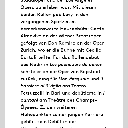
Staatsoper und der Los Angeles
Opera zu erleben war. Mit diesen
beiden Rollen gab Levy in den
vergangenen Spielzeiten
bemerkenswerte Hausdebüts: Conte
Almaviva an der Wiener Staatsoper,
gefolgt von Don Ramiro an der Oper
Zürich, wo er die Bühne mit Cecilia
Bartoli teilte. Für das Rollendebüt
des Nadir in
Les pêcheuers de perles
kehrte er an die Oper von Kapstadt
zurück, ging für
Don Pasquale
und
Il
barbiere di Siviglia
ans Teatro
Petruzzelli in Bari und debütierte in
I
puritani
am Théâtre des Champs-
Élysées. Zu den weiteren
Höhepunkten seiner jungen Karriere
gehört sein Debüt in der