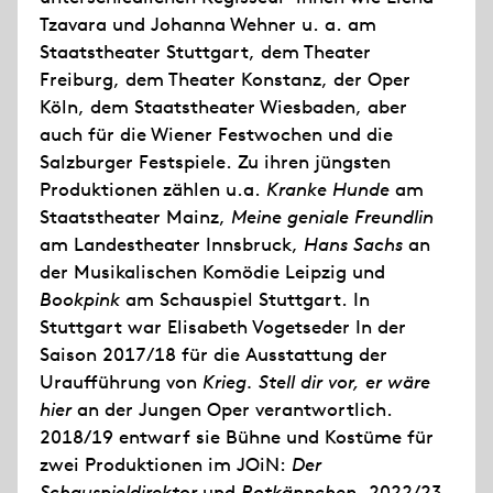
Tzavara und Johanna Wehner u. a. am
Staatstheater Stuttgart, dem Theater
Freiburg, dem Theater Konstanz, der Oper
Köln, dem Staatstheater Wiesbaden, aber
auch für die Wiener Festwochen und die
Salzburger Festspiele. Zu ihren jüngsten
Produktionen zählen u.a.
Kranke Hunde
am
Staatstheater Mainz,
Meine geniale Freundlin
am Landestheater Innsbruck,
Hans Sachs
an
der Musikalischen Komödie Leipzig und
Bookpink
am Schauspiel Stuttgart. In
Stuttgart war Elisabeth Vogetseder In der
Saison 2017/18 für die Ausstattung der
Uraufführung von
Krieg. Stell dir vor, er wäre
hier
an der Jungen Oper verantwortlich.
2018/19 entwarf sie Bühne und Kostüme für
zwei Produktionen im JOiN:
Der
Schauspieldirektor
und
Rotkäppchen
. 2022/23