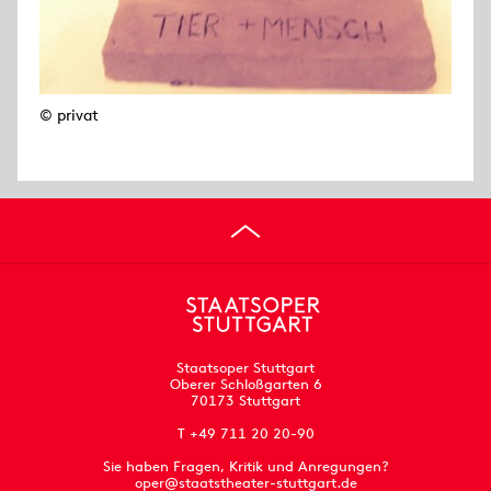
© privat
Staatsoper Stuttgart
Oberer Schloßgarten 6
70173 Stuttgart
T +49 711 20 20-90
Sie haben Fragen, Kritik und Anregungen?
oper@staatstheater-stuttgart.de