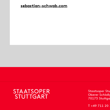
sebastian-schwab.com
Staatsoper Stu
Oberer Schloß
70173 Stuttga
T +49 711 20