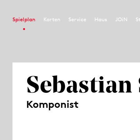
Spielplan
Karten
Service
Haus
JOiN
S
Sebastian
Komponist