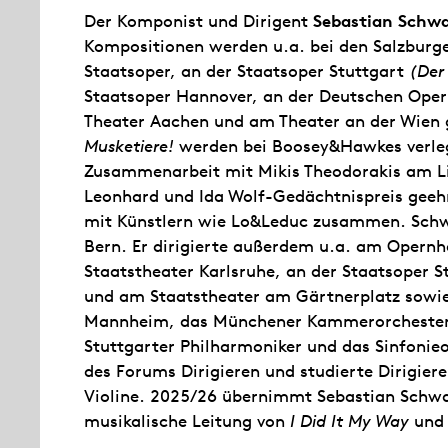
Der Komponist und Dirigent
Sebastian Schw
Kompositionen werden u.a. bei den Salzburge
Staatsoper, an der Staatsoper Stuttgart
(Der
Staatsoper Hannover, an der Deutschen Oper
Theater Aachen und am Theater an der Wien 
Musketiere!
werden bei Boosey&Hawkes verleg
Zusammenarbeit mit Mikis Theodorakis am 
Leonhard und Ida Wolf-Gedächtnispreis geehr
mit Künstlern wie Lo&Leduc zusammen. Schw
Bern. Er dirigierte außerdem u.a. am Opern
Staatstheater Karlsruhe, an der Staatsoper 
und am Staatstheater am Gärtnerplatz sowie
Mannheim, das Münchener Kammerorchester, 
Stuttgarter Philharmoniker und das Sinfonieo
des Forums Dirigieren und studierte Dirigier
Violine. 2025/26 übernimmt Sebastian Schwa
musikalische Leitung von
I Did It My Way
un