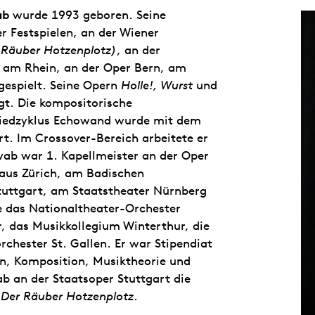
ab
wurde 1993 geboren. Seine
r Festspielen, an der Wiener
 Räuber Hotzenplotz)
, an der
 am Rhein, an der Oper Bern, am
gespielt. Seine Opern
Holle!, Wurst
und
t. Die kompositorische
Liedzyklus Echowand wurde mit dem
t. Im Crossover-Bereich arbeitete er
ab war 1. Kapellmeister an der Oper
haus Zürich, am Badischen
Stuttgart, am Staatstheater Nürnberg
 das Nationaltheater-Orchester
das Musikkollegium Winterthur, die
rchester St. Gallen. Er war Stipendiat
en, Komposition, Musiktheorie und
b an der Staatsoper Stuttgart die
d
Der Räuber Hotzenplotz
.