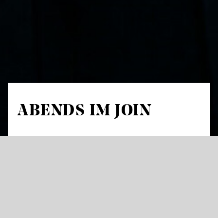
ABENDS IM JOIN
Das JOiN als Ort für abendlichen Austausch
und Musik: Mit Live-Podcasts, Late Night-