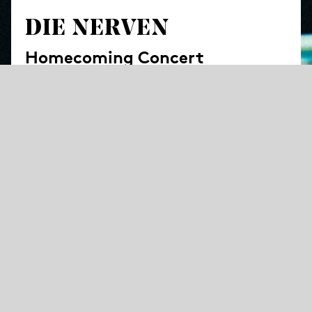
DIE NERVEN
Homecoming Concert
Stille Nacht im Opernhaus? Auf keinen Fall –
dieses Jahr geht am ersten
Weihnachtsfeiertag der Punk ab im Littmann-
Bau:
Die Nerven
laden zur großen
Weihnachtsgala ins Stuttgarter Opernhaus!
Mit dem diesjährigen Homecoming Concert
kehrt die in Esslingen gegründete Band – laut
taz „die beste Liveband des Landes“ – (fast)
zurück zu ihren Wurzeln. Ein Weihnachtsabend
weit entfernt von Kerzenschein und