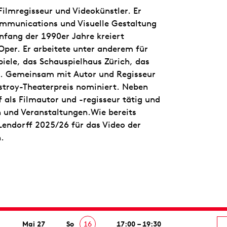
Filmregisseur und Videokünstler. Er
ommunications und Visuelle Gestaltung
nfang der 1990er Jahre kreiert
Oper. Er arbeitete unter anderem für
piele, das Schauspielhaus Zürich, das
rt. Gemeinsam mit Autor und Regisseur
stroy-Theaterpreis nominiert. Neben
f als Filmautor und -regisseur tätig und
en und Veranstaltungen.Wie bereits
Lendorff 2025/26 für das Video der
.
Mai 27
So
16
17:00 – 19:30