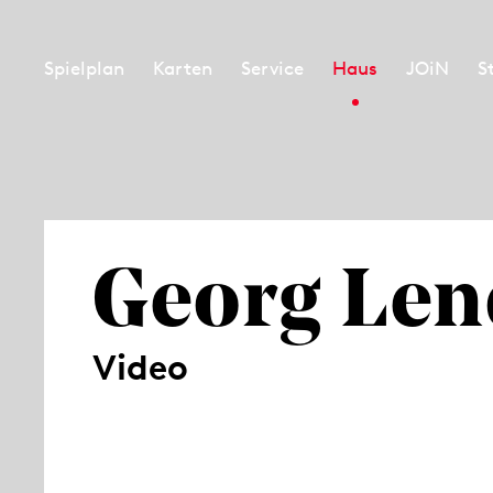
Spielplan
Karten
Service
Haus
JOiN
S
Georg Len
Video