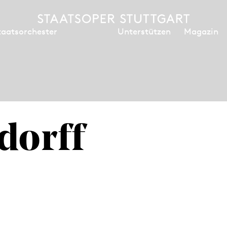
Unterstützen
Magazin
taatsorchester
dorff