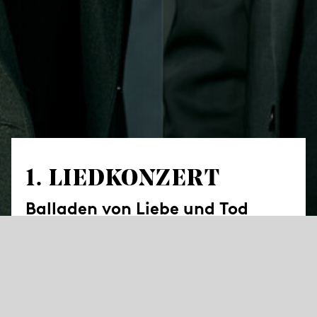
1. LIED­KONZERT
Balladen von Liebe und Tod
Itzeli del Rosario
,
Laura Orueta
,
Carmen