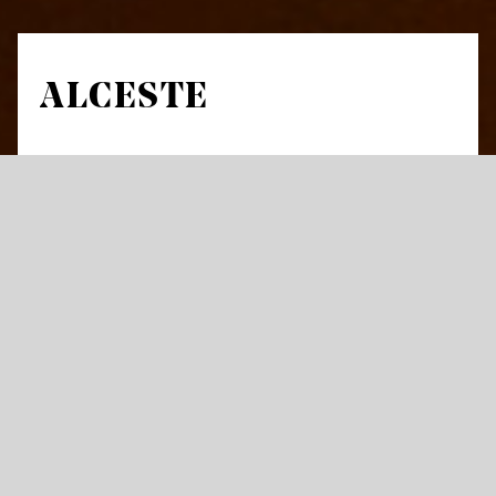
ALCESTE
von Christoph Willibald Gluck
Tragédie-opéra in drei Akten
Libretto von Marius-François-Louis Gand Lebland, Bailli
Du Roullet nach Ranieri de’ Calzabigi
in französischer Sprache mit Übertiteln in deutscher und
englischer Sprache
„Der König muss heute sterben, wenn nicht
jemand anders sich für ihn opfert.“ Es ist das