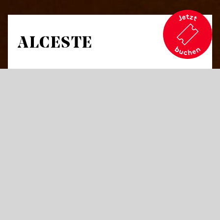
ALCESTE
von Christoph Willibald Gluck
Tragédie-opéra in drei Akten
Libretto von Marius-François-Louis Gand Lebland, Bailli
Du Roullet nach Ranieri de’ Calzabigi
in französischer Sprache mit Übertiteln in deutscher und
englischer Sprache
„Der König muss heute sterben, wenn nicht
jemand anders sich für ihn opfert.“ Es ist das