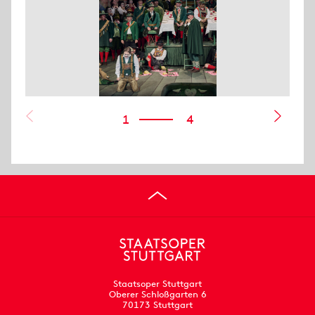
1
4
Staatsoper Stuttgart
Oberer Schloßgarten 6
70173 Stuttgart