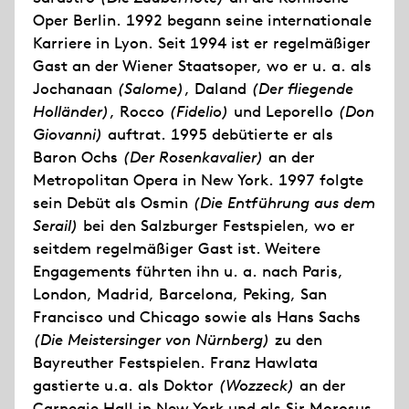
Oper Berlin. 1992 begann seine internationale
Karriere in Lyon. Seit 1994 ist er regelmäßiger
Gast an der Wiener Staatsoper, wo er u. a. als
Jochanaan
(Salome)
, Daland
(Der fliegende
Holländer)
, Rocco
(Fidelio)
und Leporello
(Don
Giovanni)
auftrat. 1995 debütierte er als
Baron Ochs
(Der Rosenkavalier)
an der
Metropolitan Opera in New York. 1997 folgte
sein Debüt als Osmin
(Die Entführung aus dem
Serail)
bei den Salzburger Festspielen, wo er
seitdem regelmäßiger Gast ist. Weitere
Engagements führten ihn u. a. nach Paris,
London, Madrid, Barcelona, Peking, San
Francisco und Chicago sowie als Hans Sachs
(Die Meistersinger von Nürnberg)
zu den
Bayreuther Festspielen. Franz Hawlata
gastierte u.a. als Doktor
(Wozzeck)
an der
Carnegie Hall in New York und als Sir Morosus