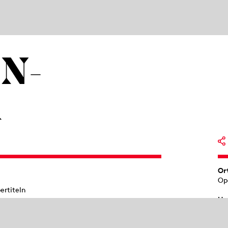
N­
R
Or
Op
ertiteln
Ur
 Strauss mit ihrer ersten
19
insicht starkes Stück auf die Bühne