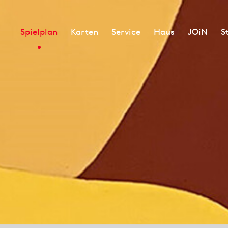
Spielplan
Karten
Service
Haus
JOiN
S