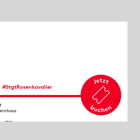
#StgtRosenkavalier
t
ernhaus
aufführung
11 in Dresden