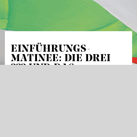
EINFÜHRUNGS­
MATINEE: DIE DREI
??? UND DAS
SPIEGELKABINETT
Knapp zwei Wochen vor der Premiere unserer
Neuproduktion
Die drei ??? und das
Spiegelkabinett
laden wir Sie ins Opernhaus
ein, um im Podiumsgespräch mit dem
Regieteam und dem Dirigenten Einblicke in