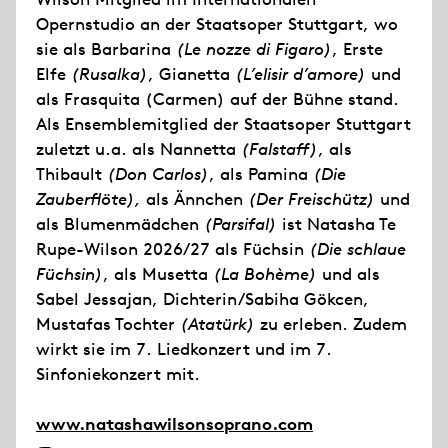
Opernstudio an der Staatsoper Stuttgart, wo
sie als Barbarina
(Le nozze di Figaro)
, Erste
Elfe
(Rusalka)
, Gianetta
(L’elisir d’amore)
und
als Frasquita (Carmen) auf der Bühne stand.
Als Ensemblemitglied der Staatsoper Stuttgart
zuletzt u.a. als Nannetta
(Falstaff)
, als
Thibault
(Don Carlos)
, als Pamina
(Die
Zauberflöte),
als Ännchen
(Der Freischütz)
und
als Blumenmädchen
(Parsifal)
ist Natasha Te
Rupe-Wilson 2026/27 als Füchsin
(Die schlaue
Füchsin)
, als Musetta
(La Bohème)
und als
Sabel Jessajan, Dichterin/Sabiha Gökcen,
Mustafas Tochter
(Atatürk)
zu erleben. Zudem
wirkt sie im 7. Liedkonzert und im 7.
Sinfoniekonzert mit.
www.natashawilsonsoprano.com