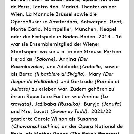
de Paris, Teatro Real Madrid, Theater an der
Wien, La Monnaie Brüssel sowie die
Opernhäuser in Amsterdam, Antwerpen, Genf,
Monte Carlo, Montpellier, München, Neapel
oder die Festspiele in Baden-Baden. 2014 - 16
war sie Ensemblemitglied der Wiener
Staatsoper, wo sie u.a. in den Strauss-Partien
Herodias
(Salome)
, Annina
(Der
Rosenkavalier)
und Adelaide
(Arabella)
sowie
als Berta
(Il barbiere di Siviglia)
, Mary
(Der
fliegende Holländer)
und Gertrude
(Roméo et
Juliette)
zu erleben war. Zudem gehören zu
ihrem Repertoire Partien wie Annina
(La
traviata)
, Ježibaba
(Rusalka)
, Buryja
(Jenufa)
und Mrs. Lovett
(Sweeney Todd)
. 2021/22
gastierte Carole Wilson als Susanna
(Chowanschtschina)
an der Opéra National de
Paris, als Mother Goose
(The Rake’s Progress)