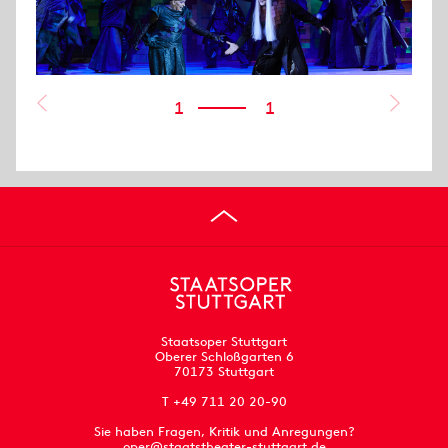
1
1
Staatsoper Stuttgart
Oberer Schloßgarten 6
70173 Stuttgart
T +49 711 20 20-90
Sie haben Fragen, Kritik und Anregungen?
oper@staatstheater-stuttgart.de