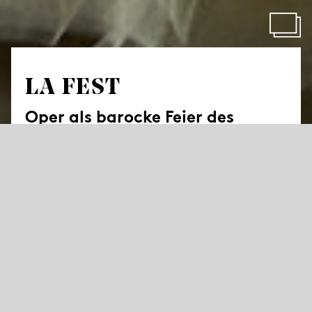
LA FEST
Oper als barocke Feier des
Lebens
von und mit Eric Gauthier
Musik von Händel, Rameau, Vivaldi & Co.
Musiktheaterkreation mit Arien, Ensembles, Chören und
Tänzen von Johann Sebastian Bach, Riccardo Broschi,
Antonio Caldara, Francesco Cavalli, John Dowland, Carl
Heinrich Graun, Georg Friedrich Händel, Reinhard
Keiser, Marin Marais, Tarquino Merula, Nicola Porpora,
Henry Purcell, Jean-Philippe Rameau, Agostino Steffani,