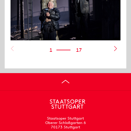
1
17
Staatsoper Stuttgart
Oberer Schloßgarten 6
70173 Stuttgart