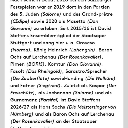
Festspielen war er 2019 dort in den Partien
des 5. Juden
(Salome)
und des Grand-prêtre
(Œdipe)
sowie 2020 als Masetto
(Don
Giovanni)
zu erleben. Seit 2015/16 ist David
Steffens Ensemblemitglied der Staatsoper
Stuttgart und sang hier u.a. Oroveso
(Norma),
König Heinrich
(Lohengrin)
, Baron
Ochs auf Lerchenau
(Der Rosenkavalier)
,
Pimen
(BORIS),
Komtur
(Don Giovanni),
Fasolt
(Das Rheingold),
Sarastro/Sprecher
(Die Zauberflöte)
sowieHunding
(Die Walküre)
und Fafner
(Siegfried).
Zuletzt als Kaspar
(Der
Freischütz)
, als Jochanaan
(Salome)
und als
Gurnemanz
(Parsifal)
ist David Steffens
2026/27 als Hans Sachs
(Die Meistersinger von
Nürnberg)
und als Baron Ochs auf Lerchenau
(Der Rosenkavalier)
an der Staatsoper