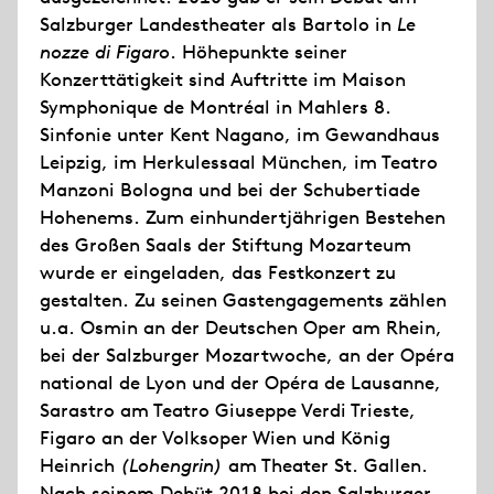
Salzburger Landestheater als Bartolo in
Le
nozze di Figaro
. Höhepunkte seiner
Konzerttätigkeit sind Auftritte im Maison
Symphonique de Montréal in Mahlers 8.
Sinfonie unter Kent Nagano, im Gewandhaus
Leipzig, im Herkulessaal München, im Teatro
Manzoni Bologna und bei der Schubertiade
Hohenems. Zum einhundertjährigen Bestehen
des Großen Saals der Stiftung Mozarteum
wurde er eingeladen, das Festkonzert zu
gestalten. Zu seinen Gastengagements zählen
u.a. Osmin an der Deutschen Oper am Rhein,
bei der Salzburger Mozartwoche, an der Opéra
national de Lyon und der Opéra de Lausanne,
Sarastro am Teatro Giuseppe Verdi Trieste,
Figaro an der Volksoper Wien und König
Heinrich
(Lohengrin)
am Theater St. Gallen.
Nach seinem Debüt 2018 bei den Salzburger