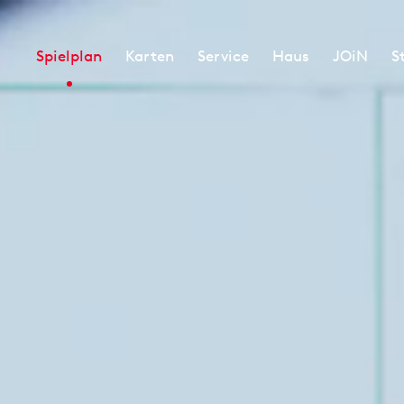
Spielplan
Karten
Service
Haus
JOiN
S