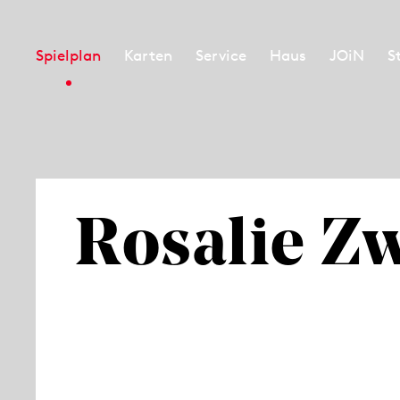
Spielplan
Karten
Service
Haus
JOiN
S
Rosalie Z