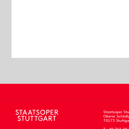
Staatsoper Stu
Oberer Schloß
70173 Stuttga