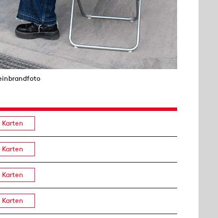
einbrandfoto
Karten
Karten
Karten
Karten