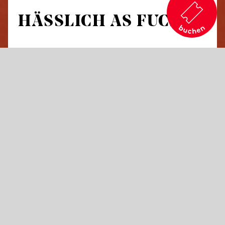
HÄSSLICH AS FUCK
Eine Musiktheater-Recherche mit Musik von
Gustav Mahler, Chavela Vargas, ROSALÍA u.a.
Ein seltsamer Tennisplatz. Zwei Frauen filmen
sich bei uralten, hypermodernen
Schönheitsritualen. Ein Trainer kontrolliert.
Die Uhr tickt …
hässlich as fuck
erforscht die dunkle Seite der
Schönheit: wo Wellness zum Zwang wird, weil