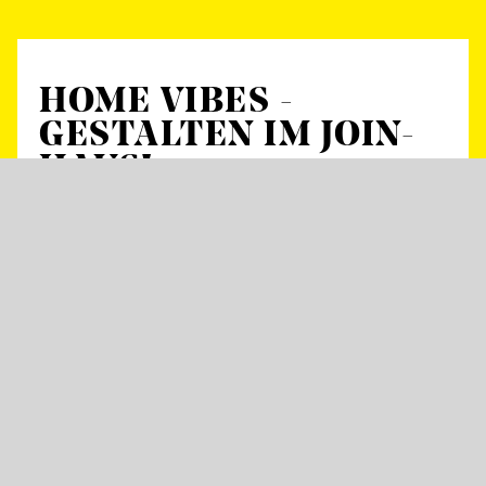
HOME VIBES -
GESTALTEN IM JOIN-
HAUS!
Wir haben das Wohnzimmer – unser schönes
Foyer und die Bühnen des JOiN am Löwentor.
Aber es fehlt noch einiges: Wie wollt ihr
abhängen? Was braucht unser Publikum? Wo
fühlt ihr euch wohl? Lasst es uns gemeinsam
rausfinden – für ein Community-Wohnzimmer
in Stuttgart-Nord.