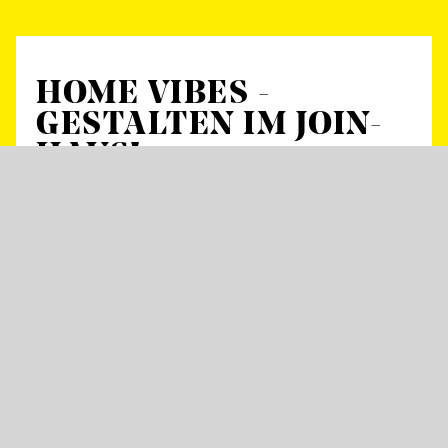
HOME VIBES -
GESTALTEN IM JOIN-
HAUS!
Wir haben das Wohnzimmer – unser schönes
Foyer und die Bühnen des JOiN am Löwentor.
Aber es fehlt noch einiges: Wie wollt ihr
abhängen? Was braucht unser Publikum? Wo
fühlt ihr euch wohl? Lasst es uns gemeinsam
rausfinden – für ein Community-Wohnzimmer
in Stuttgart-Nord.