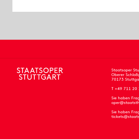
Staatsoper Stu
Oberer Schloß
70173 Stuttga
T +49 711 20
Sie haben Fra
oper@staatsth
Sie haben Frag
tickets@staat