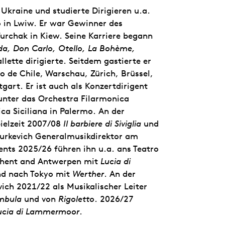
Ukraine und studierte Dirigieren u.a.
 in Lwiw. Er war Gewinner des
urchak in Kiew. Seine Karriere begann
da, Don Carlo, Otello, La Bohème,
lette dirigierte. Seitdem gastierte er
o de Chile, Warschau, Zürich, Brüssel,
gart. Er ist auch als Konzertdirigent
runter das Orchestra Filarmonica
ca Siciliana in Palermo. An der
pielzeit 2007/08
Il barbiere di Siviglia
und
 Yurkevich Generalmusikdirektor am
nts 2025/26 führen ihn u.a. ans Teatro
Ghent and Antwerpen mit
Lucia di
d nach Tokyo mit
Werther
. An der
vich 2021/22 als Musikalischer Leiter
mbula
und von
Rigoletto
. 2026/27
ucia di Lammermoor
.