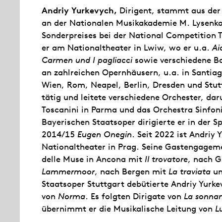
Andriy Yurkevych,
Dirigent, stammt aus der 
an der Nationalen Musikakademie M. Lysenko
Sonderpreises bei der National Competition T
er am Nationaltheater in Lwiw, wo er u.a.
Ai
Carmen und I pagliacci
sowie verschiedene Bal
an zahlreichen Opernhäusern, u.a. in Santiag
Wien, Rom, Neapel, Berlin, Dresden und Stutt
tätig und leitete verschiedene Orchester, da
Toscanini in Parma und das Orchestra Sinfoni
Bayerischen Staatsoper dirigierte er in der S
2014/15
Eugen Onegin
. Seit 2022 ist Andriy
Nationaltheater in Prag. Seine Gastengageme
delle Muse in Ancona mit
Il trovatore
, nach 
Lammermoor
, nach Bergen mit
La traviata
un
Staatsoper Stuttgart debütierte Andriy Yurke
von
Norma
. Es folgten Dirigate von
La sonna
übernimmt er die Musikalische Leitung von
L