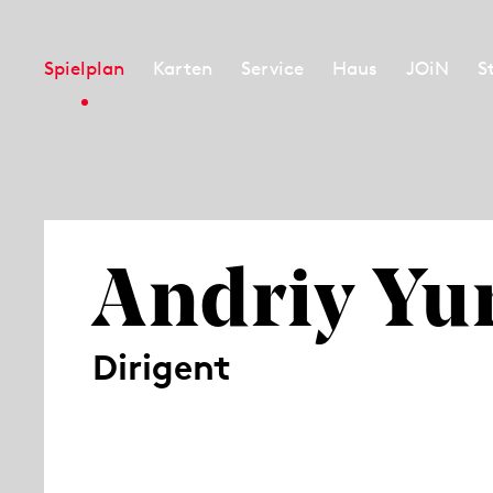
Spielplan
Karten
Service
Haus
JOiN
S
Andriy Yu
Dirigent