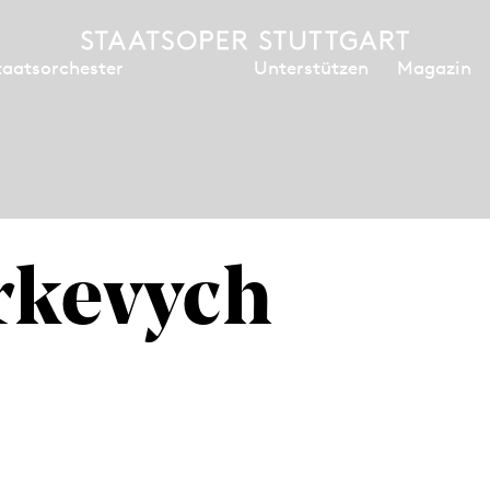
Unterstützen
Magazin
taatsorchester
rkevych