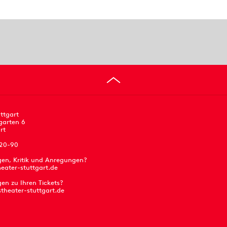
ttgart
garten 6
rt
 20-90
gen, Kritik und Anregungen?
eater-stuttgart.de
en zu Ihren Tickets?
stheater-stuttgart.de