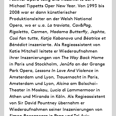
Michael Tippetts Oper New Year. Von 1993 bis
2008 war er dann künstlerischer
Produktionsleiter an der Welsh National
Opera, wo er u.a.
La traviata
,
Cav&Pag
,
Rigoletto
,
Carmen
,
Madama Butterfly
,
Jephta
,
Così fan tutte
,
Katja Kabanova
und
Béatrice et
Bénédict
inszenierte. Als Regieassistent von
Katie Mitchell leitete er Wiederaufnahmen
ihrer Inszenierungen von
The Way Back Home
in Paris und Stockholm,
Jenůfa
an der Grange
Park Opera,
Lessons In Love And Violence
in
Amsterdam und Lyon,
Trauernacht
in Paris,
Amsterdam und Lyon,
Alcina
am Bolschoi-
Theater in Moskau,
Lucia di Lammermoor
in
Athen und Miranda in Köln. Als Regieassistent
von Sir David Pountney übernahm er
Wiederaufnahmen seiner Inszenierungen von
Simon Boccanegra
in Prag und Tel Aviv,