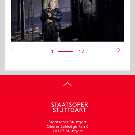
1
17
Staatsoper Stuttgart
Oberer Schloßgarten 6
70173 Stuttgart