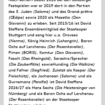
Festspielen war er 2019 dort in den Partien
des 5. Juden
(Salome)
und des Grand-prêtre
(Œdipe)
sowie 2020 als Masetto
(Don
Giovanni)
zu erleben. Seit 2015/16 ist David
Steffens Ensemblemitglied der Staatsoper
Stuttgart und sang hier u.a. Oroveso
(Norma),
König Heinrich
(Lohengrin)
, Baron
Ochs auf Lerchenau
(Der Rosenkavalier)
,
Pimen
(BORIS),
Komtur
(Don Giovanni),
Fasolt
(Das Rheingold),
Sarastro/Sprecher
(Die Zauberflöte)
sowieHunding
(Die Walküre)
und Fafner
(Siegfried).
Zuletzt als Kaspar
(Der
Freischütz)
, als Jochanaan
(Salome)
und als
Gurnemanz
(Parsifal)
ist David Steffens
2026/27 als Hans Sachs
(Die Meistersinger von
Nürnberg)
und als Baron Ochs auf Lerchenau
(Der Rosenkavalier)
an der Staatsoper