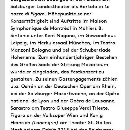
Salzburger Landestheater als Bartolo in
Le
nozze di Figaro
. Höhepunkte seiner
Konzerttätigkeit sind Auftritte im Maison
Symphonique de Montréal in Mahlers 8.
Sinfonie unter Kent Nagano, im Gewandhaus
Leipzig, im Herkulessaal München, im Teatro
Manzoni Bologna und bei der Schubertiade
Hohenems. Zum einhundertjährigen Bestehen
des Großen Saals der Stiftung Mozarteum
wurde er eingeladen, das Festkonzert zu
gestalten. Zu seinen Gastengagements zählen
u.a. Osmin an der Deutschen Oper am Rhein,
bei der Salzburger Mozartwoche, an der Opéra
national de Lyon und der Opéra de Lausanne,
Sarastro am Teatro Giuseppe Verdi Trieste,
Figaro an der Volksoper Wien und König
Heinrich
(Lohengrin)
am Theater St. Gallen.
Nach seinem Debüt 2018 bei den Salzburger