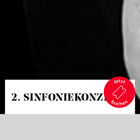
2. SINFONIE­KONZERT