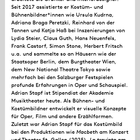
Seit 2017 assistierte er Kostüm- und
Bühnenbildner*innen wie Ursula Kudrna,
Adriana Braga Peretzki, Reinhard von der
Tannen und Katja Haß bei Inszenierungen von
Lydia Steier, Claus Guth, Hans Neuenfels,
Frank Castorf, Simon Stone, Herbert Fritsch
u.a. und sammelte so an Häusern wie der
Staatsoper Berlin, dem Burgtheater Wien,
dem New National Theatre Tokyo sowie
mehrfach bei den Salzburger Festspielen
profunde Erfahrungen in Oper und Schauspiel.
Adrian Stapf ist Stipendiat der Akademie
Musiktheater heute. Als Bühnen- und
Kostümbildner entwickelt er visuelle Konzepte
für Oper, Film und andere Erzählformen.
Zuletzt war Adrian Stapf für das Kostümbild
bei den Produktionen wie
Macbeth
am Konzert
und Theater St. Gallen (2025),
La traviata
am