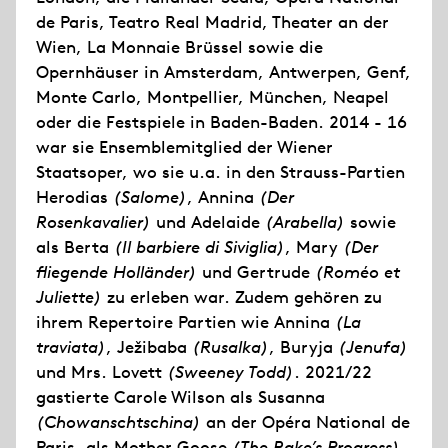
de Paris, Teatro Real Madrid, Theater an der
Wien, La Monnaie Brüssel sowie die
Opernhäuser in Amsterdam, Antwerpen, Genf,
Monte Carlo, Montpellier, München, Neapel
oder die Festspiele in Baden-Baden. 2014 - 16
war sie Ensemblemitglied der Wiener
Staatsoper, wo sie u.a. in den Strauss-Partien
Herodias
(Salome)
, Annina
(Der
Rosenkavalier)
und Adelaide
(Arabella)
sowie
als Berta
(Il barbiere di Siviglia)
, Mary
(Der
fliegende Holländer)
und Gertrude
(Roméo et
Juliette)
zu erleben war. Zudem gehören zu
ihrem Repertoire Partien wie Annina
(La
traviata)
, Ježibaba
(Rusalka)
, Buryja
(Jenufa)
und Mrs. Lovett
(Sweeney Todd)
. 2021/22
gastierte Carole Wilson als Susanna
(Chowanschtschina)
an der Opéra National de
Paris, als Mother Goose
(The Rake’s Progress)