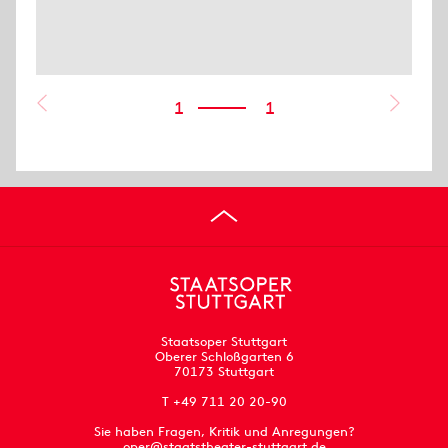
1
1
Staatsoper Stuttgart
Oberer Schloßgarten 6
70173 Stuttgart
T +49 711 20 20-90
Sie haben Fragen, Kritik und Anregungen?
oper@staatstheater-stuttgart.de