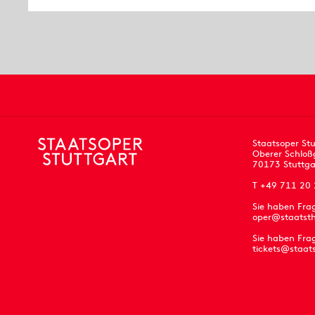
Staatsoper Stu
Oberer Schloß
70173 Stuttga
T +49 711 20
Sie haben Fra
oper@staatsth
Sie haben Frag
tickets@staat