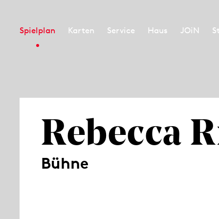
Spielplan
Karten
Service
Haus
JOiN
S
Rebecca R
Bühne