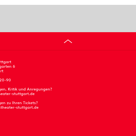
ttgart
garten 6
rt
 20-90
gen, Kritik und Anregungen?
eater-stuttgart.de
en zu Ihren Tickets?
stheater-stuttgart.de