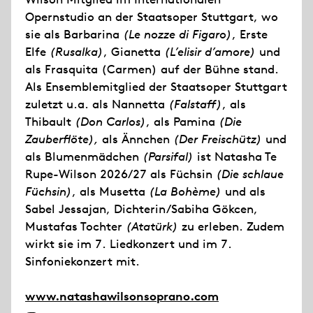
Opernstudio an der Staatsoper Stuttgart, wo
sie als Barbarina
(Le nozze di Figaro)
, Erste
Elfe
(Rusalka)
, Gianetta
(L’elisir d’amore)
und
als Frasquita (Carmen) auf der Bühne stand.
Als Ensemblemitglied der Staatsoper Stuttgart
zuletzt u.a. als Nannetta
(Falstaff)
, als
Thibault
(Don Carlos)
, als Pamina
(Die
Zauberflöte),
als Ännchen
(Der Freischütz)
und
als Blumenmädchen
(Parsifal)
ist Natasha Te
Rupe-Wilson 2026/27 als Füchsin
(Die schlaue
Füchsin)
, als Musetta
(La Bohème)
und als
Sabel Jessajan, Dichterin/Sabiha Gökcen,
Mustafas Tochter
(Atatürk)
zu erleben. Zudem
wirkt sie im 7. Liedkonzert und im 7.
Sinfoniekonzert mit.
www.natashawilsonsoprano.com