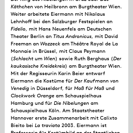
Käthchen
von Heilbronn am Burgtheater Wien.
Weiter arbeitete Eiermann mit Nikolaus
Lehnhoff bei den Salzburger Festspielen an
Fidelio
, mit Hans Neuenfels am Deutschen
Theater Berlin an
Titus Andronicus
, mit David
Freeman an
Wozzeck
am Théâtre Royal de La
Monnaie in Brüssel, mit Claus Peymann
(
Schlacht um Wien
) sowie Ruth Berghaus (
Der
kaukasische Kreidekreis
) am Burgtheater Wien.
Mit der Regisseurin Karin Beier entwarf
Eiermann die Kostüme für
Der Kaufmann von
Venedig
in Düsseldorf, für
Maß für Maß
und
Clockwork Orange
am Schauspielhaus
Hamburg und für
Die Nibelungen
am
Schauspielhaus Köln. Am Staatstheater
Hannover erste Zusammenarbeit mit Calixto
Bieito bei
La traviata
2003. Eiermann ist
Professorin für Kostümbild an der Staatlichen