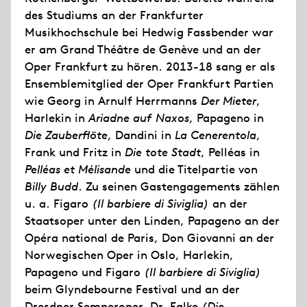
des Studiums an der Frankfurter
Musikhochschule bei Hedwig Fassbender war
er am Grand Théâtre de Genève und an der
Oper Frankfurt zu hören. 2013-18 sang er als
Ensemblemitglied der Oper Frankfurt Partien
wie Georg in Arnulf Herrmanns
Der Mieter
,
Harlekin in
Ariadne auf Naxos
, Papageno in
Die Zauberflöte
, Dandini in
La Cenerentola
,
Frank und Fritz in
Die tote Stadt
, Pelléas in
Pelléas et Mélisande
und die Titelpartie von
Billy Budd
. Zu seinen Gastengagements zählen
u. a. Figaro
(Il barbiere di Siviglia)
an der
Staatsoper unter den Linden, Papageno an der
Opéra national de Paris, Don Giovanni an der
Norwegischen Oper in Oslo, Harlekin,
Papageno und Figaro
(Il barbiere di Siviglia)
beim Glyndebourne Festival und an der
Dresdner Semperoper, Dr. Falke
(Die