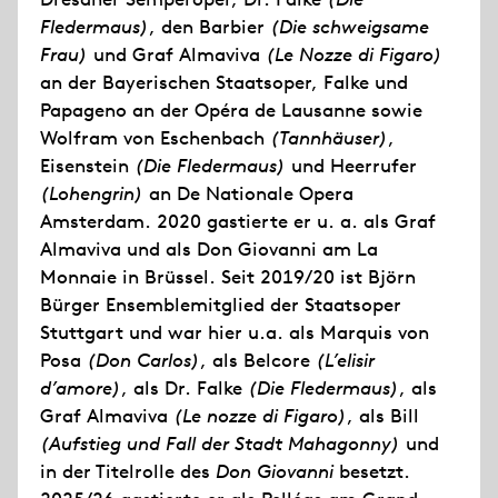
Fledermaus)
, den Barbier
(Die schweigsame
Frau)
und Graf Almaviva
(Le Nozze di Figaro)
an der Bayerischen Staatsoper, Falke und
Papageno an der Opéra de Lausanne sowie
Wolfram von Eschenbach
(Tannhäuser)
,
Eisenstein
(Die Fledermaus)
und Heerrufer
(Lohengrin)
an De Nationale Opera
Amsterdam. 2020 gastierte er u. a. als Graf
Almaviva und als Don Giovanni am La
Monnaie in Brüssel. Seit 2019/20 ist Björn
Bürger Ensemblemitglied der Staatsoper
Stuttgart und war hier u.a. als Marquis von
Posa
(Don Carlos)
, als Belcore
(L’elisir
d’amore)
, als Dr. Falke
(Die Fledermaus)
, als
Graf Almaviva
(Le nozze di Figaro)
, als Bill
(Aufstieg und Fall der Stadt Mahagonny)
und
in der Titelrolle des
Don Giovanni
besetzt.