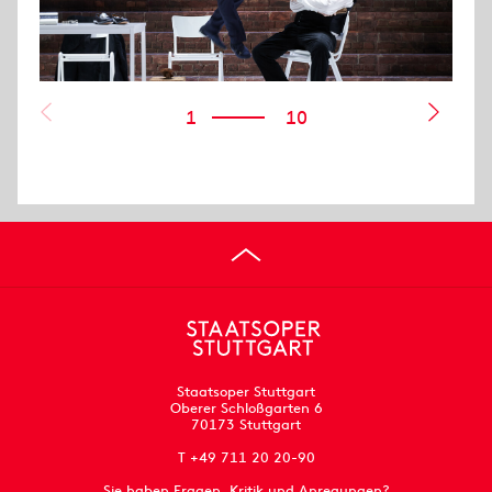
1
10
Staatsoper Stuttgart
Oberer Schloßgarten 6
70173 Stuttgart
T +49 711 20 20-90
Sie haben Fragen, Kritik und Anregungen?