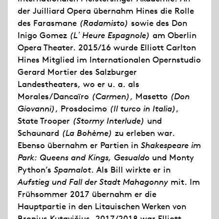
der Juilliard Opera übernahm Hines die Rolle
des Farasmane
(Radamisto)
sowie des Don
Inigo Gomez
(L
ʼ
Heure Espagnole)
am Oberlin
Opera Theater. 2015/16 wurde Elliott Carlton
Hines Mitglied im Internationalen Opernstudio
Gerard Mortier des Salzburger
Landestheaters, wo er u. a. als
Morales/Dancaïro
(Carmen)
, Masetto
(Don
Giovanni)
, Prosdocimo
(Il turco in Italia)
,
State Trooper
(Stormy Interlude)
und
Schaunard
(La Bohème)
zu erleben war.
Ebenso übernahm er Partien in
Shakespeare im
Park: Queens and Kings, Gesualdo
und Monty
Python’s
Spamalot
. Als Bill wirkte er in
Aufstieg und Fall der Stadt Mahagonny
mit. Im
Frühsommer 2017 übernahm er die
Hauptpartie in den Litauischen Werken von
Bronius Kutavičius. 2017/2018 war Elliott