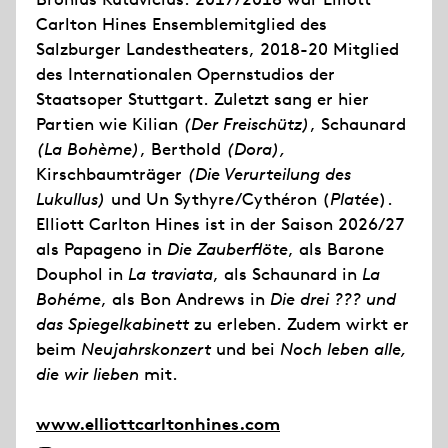
Carlton Hines Ensemblemitglied des
Salzburger Landestheaters, 2018-20 Mitglied
des Internationalen Opernstudios der
Staatsoper Stuttgart. Zuletzt sang er hier
Partien wie Kilian
(Der Freischütz)
, Schaunard
(La Bohème)
, Berthold
(Dora),
Kirschbaumträger
(Die Verurteilung des
Lukullus)
und Un Sythyre/Cythéron (
Platée
).
Elliott Carlton Hines ist in der Saison 2026/27
als Papageno in
Die Zauberflöte
, als Barone
Douphol in
La traviata
, als Schaunard in
La
Bohéme
, als Bon Andrews in
Die drei ??? und
das Spiegelkabinett
zu erleben. Zudem wirkt er
beim
Neujahrskonzert
und bei
Noch leben alle,
die wir lieben
mit.
www.elliottcarltonhines.com