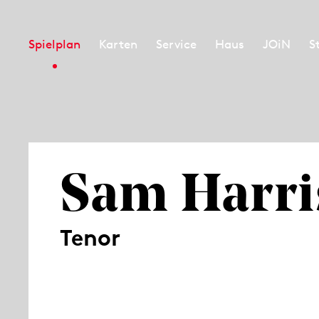
Spielplan
Karten
Service
Haus
JOiN
S
Sam Harri
Tenor