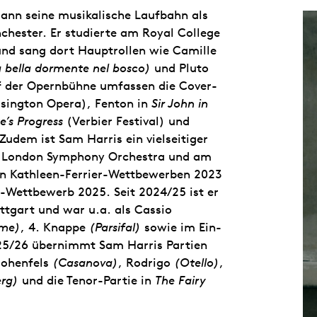
gann seine musikalische Laufbahn als
hester. Er studierte am Royal College
und sang dort Hauptrollen wie Camille
a bella dormente nel bosco)
und Pluto
f der Opernbühne umfassen die Cover-
sington Opera), Fenton in
Sir John in
e’s Progress
(Verbier Festival) und
udem ist Sam Harris ein vielseitiger
m London Symphony Orchestra und am
den Kathleen-Ferrier-Wettbewerben 2023
-Wettbewerb 2025. Seit 2024/25 ist er
ttgart und war u.a. als Cassio
ome)
, 4. Knappe
(Parsifal)
sowie im Ein-
25/26 übernimmt Sam Harris Partien
Hohenfels
(Casanova)
, Rodrigo
(Otello)
,
erg)
und die Tenor-Partie in
The Fairy