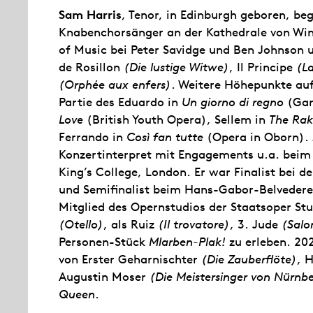
Sam Harris
, Tenor, in Edinburgh geboren, be
Knabenchorsänger an der Kathedrale von Winc
of Music bei Peter Savidge und Ben Johnson 
de Rosillon
(Die lustige Witwe)
, Il Principe
(L
(Orphée aux enfers)
. Weitere Höhepunkte au
Partie des Eduardo in
Un giorno di regno
(Gar
Love
(British Youth Opera), Sellem in
The Rak
Ferrando in
Così fan tutte
(Opera in Oborn). Z
Konzertinterpret mit Engagements u.a. bei
King’s College, London. Er war Finalist bei 
und Semifinalist beim Hans-Gabor-Belvedere
Mitglied des Opernstudios der Staatsoper Stu
(Otello)
, als Ruiz
(Il trovatore)
, 3. Jude
(Sal
Personen-Stück
Mlarben-Plak!
zu erleben. 20
von Erster Geharnischter
(Die Zauberflöte)
, 
Augustin Moser
(Die Meistersinger von Nürnb
Queen
.