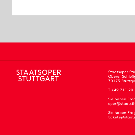
Staatsoper Stu
Oberer Schloß
70173 Stuttga
T +49 711 20
Sie haben Fra
oper@staatsth
Sie haben Frag
tickets@staat