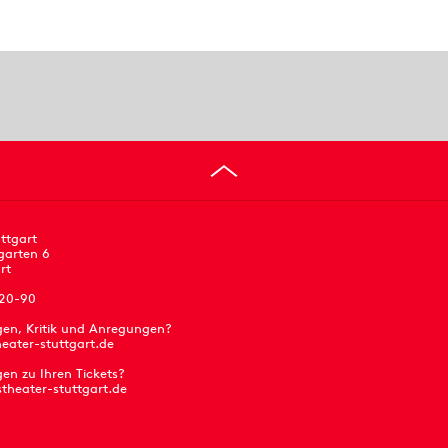
ttgart
garten 6
rt
 20-90
gen, Kritik und Anregungen?
eater-stuttgart.de
en zu Ihren Tickets?
stheater-stuttgart.de