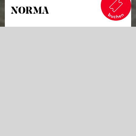
NORMA
von Vincenzo Bellini
Tragische Oper in zwei Aufzügen
Libretto von Felice Romani
in italienischer Sprache mit deutschen Übertiteln
Den tauben Ohren, die in Bellinis Belcanto-
Drama nur „gewöhnlichen italienischen
Klingklang“ hören wollten, setzte der junge
Wagner entgegen, er kenne kein vergleichbares
„Seelengemälde als das dieser wilden
gallischen Seherin, die wir alle Phasen der