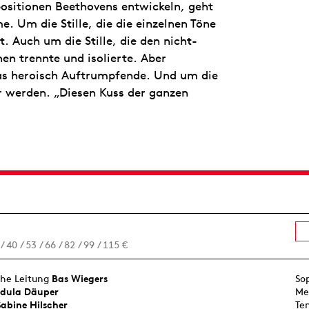
ositionen Beethovens entwickeln, geht
 Um die Stille, die die einzelnen Töne
 Auch um die Stille, die den nicht-
n trennte und isolierte. Aber
s heroisch Auftrumpfende. Und um die
r werden. „Diesen Kuss der ganzen
 / 40 / 53 / 66 / 82 / 99 / 115 €
che Leitung
Bas Wiegers
So
dula Däuper
Me
Sabine Hilscher
Te