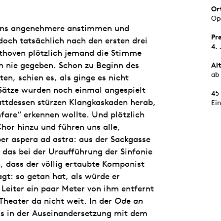
Or
Op
t uns angenehmere anstimmen und
Pr
doch tatsächlich nach den ersten drei
4. 
ethoven plötzlich jemand die Stimme
ch nie gegeben. Schon zu Beginn des
Al
ab 
en, schien es, als ginge es nicht
Sätze wurden noch einmal angespielt
45
ttdessen stürzen Klangkaskaden herab,
Ein
fare“ erkennen wollte. Und plötzlich
or hinzu und führen uns alle,
er aspera ad astra: aus der Sackgasse
e das bei der Uraufführung der Sinfonie
 dass der völlig ertaubte Komponist
agt: so getan hat, als würde er
 Leiter ein paar Meter von ihm entfernt
Theater da nicht weit. In der
Ode an
s in der Auseinandersetzung mit dem