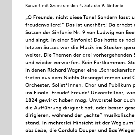
Konzert mit Szene um den 4. Satz der 9. Sinfonie
„O Freunde, nicht diese Töne! Sondern lass
freudenvollere!“ Das ist unerhört! Da erhebt 
Sätzen der Sinfonie Nr. 9 von Ludwig van Be
und singt. In einer Sinfonie! Das hatte es no
letzten Satzes war die Musik ins Stocken gerat
weiter. Die Themen der drei vorhergehenden 
und wieder verworfen. Kein Fortkommen. Sta
in denen Richard Wagner eine „Schreckensfan
treten aus dem Nichts Gesangstimmen und Ch
Orchester, Solist*innen, Chor und Publikum p
ins Finale. Freude! Freude! Unvorstellbar, wi
1824 gewirkt haben mag. Unvorstellbar auch,
die Aufführung dirigiert hat, oder besser ges
dirigieren, während der „echte“ musikalische
stand. In mehrerlei Hinsicht ist der Weg zum 
das Leise,
die Cordula Däuper und Bas Wieger