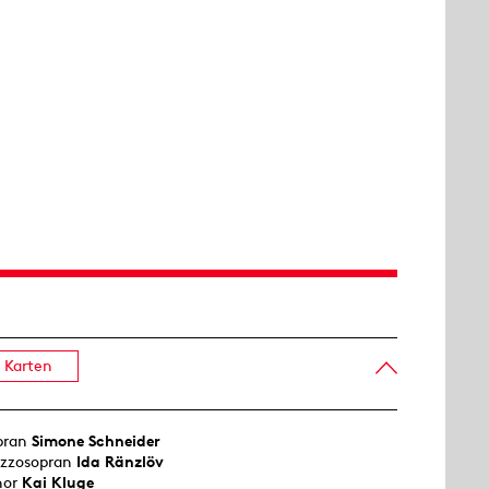
Karten
pran
Simone Schneider
zzosopran
Ida Ränzlöv
nor
Kai Kluge