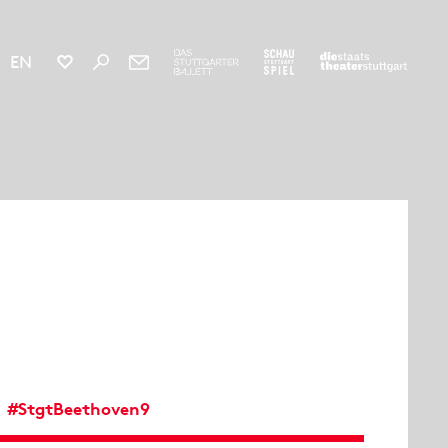
EN
#StgtBeethoven9