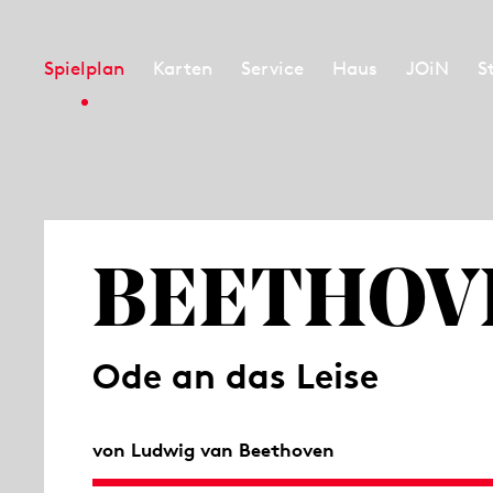
Spielplan
Karten
Service
Haus
JOiN
S
BEETHOV
Ode an das Leise
von Ludwig van Beethoven