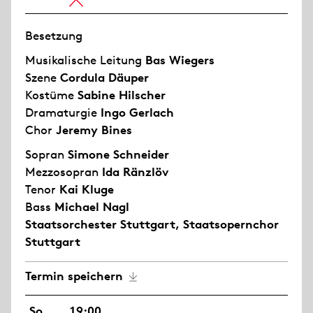
Besetzung
Musikalische Leitung
Bas Wiegers
Szene
Cordula Däuper
Kostüme
Sabine Hilscher
Dramaturgie
Ingo Gerlach
Chor
Jeremy Bines
Sopran
Simone Schneider
Mezzosopran
Ida Ränzlöv
Tenor
Kai Kluge
Bass
Michael Nagl
Staatsorchester Stuttgart
,
Staatsopernchor
Stuttgart
Termin speichern
So
19:00