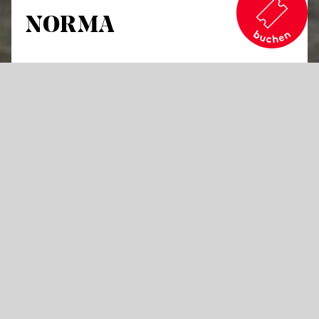
NORMA
von Vincenzo Bellini
Tragische Oper in zwei Aufzügen
Libretto von Felice Romani
in italienischer Sprache mit deutschen Übertiteln
Den tauben Ohren, die in Bellinis Belcanto-
Drama nur „gewöhnlichen italienischen
Klingklang“ hören wollten, setzte der junge
Wagner entgegen, er kenne kein vergleichbares
„Seelengemälde als das dieser wilden
gallischen Seherin, die wir alle Phasen der