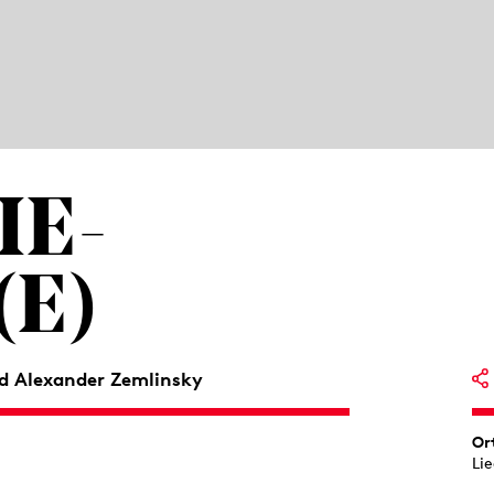
IE­
E)
d Alexander Zemlinsky
Or
Li