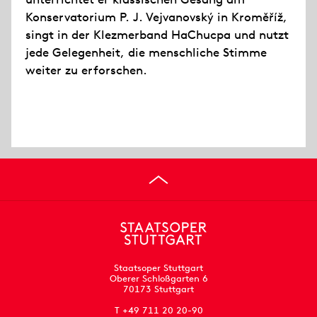
Konservatorium P. J. Vejvanovský in Kroměříž,
singt in der Klezmerband HaChucpa und nutzt
jede Gelegenheit, die menschliche Stimme
weiter zu erforschen.
Staatsoper Stuttgart
Oberer Schloßgarten 6
70173 Stuttgart
T +49 711 20 20-90