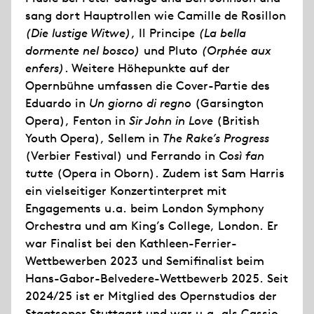
sang dort Hauptrollen wie Camille de Rosillon
(Die lustige Witwe)
, Il Principe
(La bella
dormente nel bosco)
und Pluto
(Orphée aux
enfers)
. Weitere Höhepunkte auf der
Opernbühne umfassen die Cover-Partie des
Eduardo in
Un giorno di regno
(Garsington
Opera), Fenton in
Sir John in Love
(British
Youth Opera), Sellem in
The Rake’s Progress
(Verbier Festival) und Ferrando in
Così fan
tutte
(Opera in Oborn). Zudem ist Sam Harris
ein vielseitiger Konzertinterpret mit
Engagements u.a. beim London Symphony
Orchestra und am King’s College, London. Er
war Finalist bei den Kathleen-Ferrier-
Wettbewerben 2023 und Semifinalist beim
Hans-Gabor-Belvedere-Wettbewerb 2025. Seit
2024/25 ist er Mitglied des Opernstudios der
Staatsoper Stuttgart und war u.a. als Cassio