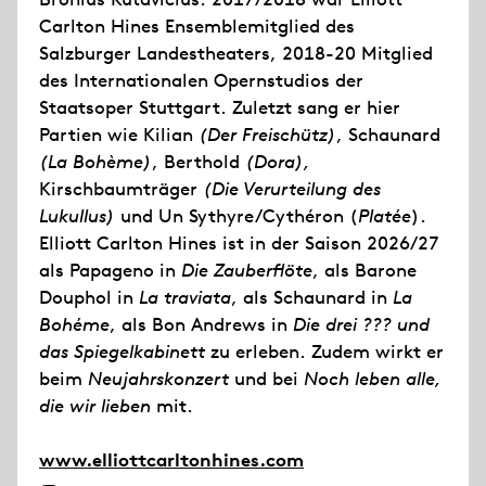
Carlton Hines Ensemblemitglied des
Salzburger Landestheaters, 2018-20 Mitglied
des Internationalen Opernstudios der
Staatsoper Stuttgart. Zuletzt sang er hier
Partien wie Kilian
(Der Freischütz)
, Schaunard
(La Bohème)
, Berthold
(Dora),
Kirschbaumträger
(Die Verurteilung des
Lukullus)
und Un Sythyre/Cythéron (
Platée
).
Elliott Carlton Hines ist in der Saison 2026/27
als Papageno in
Die Zauberflöte
, als Barone
Douphol in
La traviata
, als Schaunard in
La
Bohéme
, als Bon Andrews in
Die drei ??? und
das Spiegelkabinett
zu erleben. Zudem wirkt er
beim
Neujahrskonzert
und bei
Noch leben alle,
die wir lieben
mit.
www.elliottcarltonhines.com