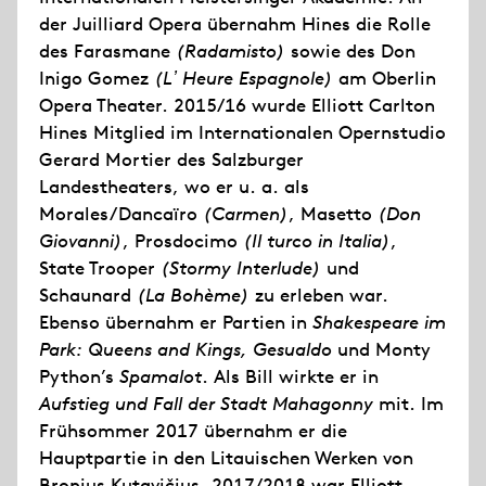
der Juilliard Opera übernahm Hines die Rolle
des Farasmane
(Radamisto)
sowie des Don
Inigo Gomez
(L
ʼ
Heure Espagnole)
am Oberlin
Opera Theater. 2015/16 wurde Elliott Carlton
Hines Mitglied im Internationalen Opernstudio
Gerard Mortier des Salzburger
Landestheaters, wo er u. a. als
Morales/Dancaïro
(Carmen)
, Masetto
(Don
Giovanni)
, Prosdocimo
(Il turco in Italia)
,
State Trooper
(Stormy Interlude)
und
Schaunard
(La Bohème)
zu erleben war.
Ebenso übernahm er Partien in
Shakespeare im
Park: Queens and Kings, Gesualdo
und Monty
Python’s
Spamalot
. Als Bill wirkte er in
Aufstieg und Fall der Stadt Mahagonny
mit. Im
Frühsommer 2017 übernahm er die
Hauptpartie in den Litauischen Werken von
Bronius Kutavičius. 2017/2018 war Elliott