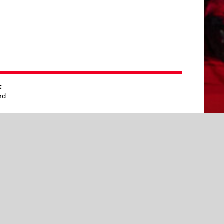
t
rd
uer
 1 Std. 30 Min (Keine Pause)
tersempfehlung
Klasse 8