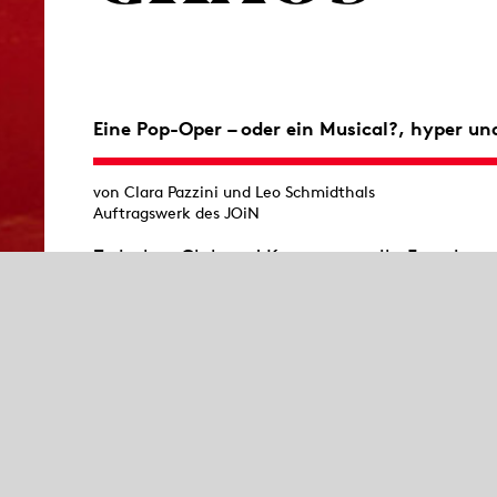
Eine Pop-Oper – oder ein Musical?, hyper und h
von Clara Pazzini und Leo Schmidthals
Auftragswerk des JOiN
Zwischen Club und Kammermusik, Emotion un
kosmischen Kräfte der Gemeinschaft: Devil ist
Aber er hat die Rechnung nicht mit echter 
Show! Angel, Zeremonienmeisterin und Streit
für die Geschichte dreier Freunde: Sista, Mi
politische Ideale und das Versprechen, fürein
Verbundenheit bröckelt, sie haben sich ausein
charismatische Devil auf den Plan: Mit unwi
Versprechungen zieht er die drei in seinen Ban