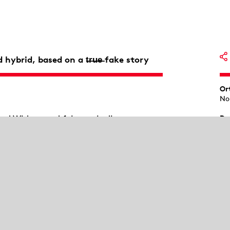
ybrid, based on a t̶r̶u̶e̶ fake story
Or
No
d Widerstand feiern wir die
Da
ca.
 ein Popstar, der alle verführen will.
Empathie gemacht … Welcome to the
Al
erin für das Gute, öffnet den Vorhang
ab 
sta und Perla teilen gemeinsame Träume,
ander einzustehen. Doch die einstige
andergelebt. Da tritt der
derstehlichen Beats und großen
n und verstrickt sie in ein Spiel aus