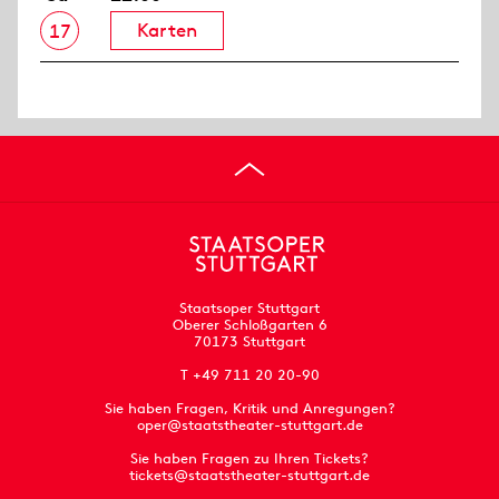
Karten
17
Staatsoper Stuttgart
Oberer Schloßgarten 6
70173 Stuttgart
T +49 711 20 20-90
Sie haben Fragen, Kritik und Anregungen?
oper@staatstheater-stuttgart.de
Sie haben Fragen zu Ihren Tickets?
tickets@staatstheater-stuttgart.de