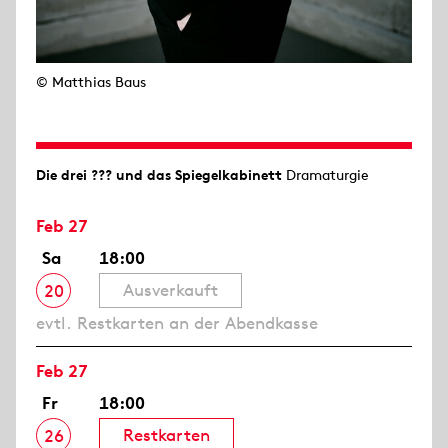
© Matthias Baus
Die drei ??? und das Spiegelkabinett
Dramaturgie
Feb 27
Sa
18:00
Ausverkauft
20
evtl. Restkarten an der Abendkasse
Feb 27
Fr
18:00
Restkarten
26