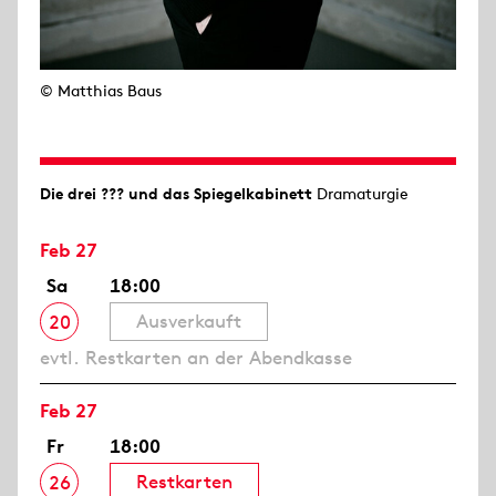
© Matthias Baus
Die drei ??? und das Spiegelkabinett
Dramaturgie
Feb 27
Sa
18:00
Ausverkauft
20
evtl. Restkarten an der Abendkasse
Feb 27
Fr
18:00
Restkarten
26