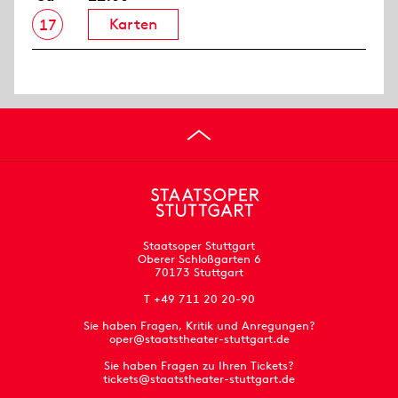
Karten
17
Staatsoper Stuttgart
Oberer Schloßgarten 6
70173 Stuttgart
T +49 711 20 20-90
Sie haben Fragen, Kritik und Anregungen?
oper@staatstheater-stuttgart.de
Sie haben Fragen zu Ihren Tickets?
tickets@staatstheater-stuttgart.de