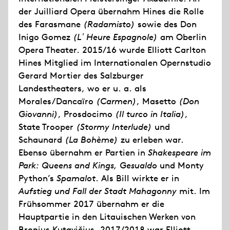
der Juilliard Opera übernahm Hines die Rolle
des Farasmane
(Radamisto)
sowie des Don
Inigo Gomez
(L
ʼ
Heure Espagnole)
am Oberlin
Opera Theater. 2015/16 wurde Elliott Carlton
Hines Mitglied im Internationalen Opernstudio
Gerard Mortier des Salzburger
Landestheaters, wo er u. a. als
Morales/Dancaïro
(Carmen)
, Masetto
(Don
Giovanni)
, Prosdocimo
(Il turco in Italia)
,
State Trooper
(Stormy Interlude)
und
Schaunard
(La Bohème)
zu erleben war.
Ebenso übernahm er Partien in
Shakespeare im
Park: Queens and Kings, Gesualdo
und Monty
Python’s
Spamalot
. Als Bill wirkte er in
Aufstieg und Fall der Stadt Mahagonny
mit. Im
Frühsommer 2017 übernahm er die
Hauptpartie in den Litauischen Werken von
Bronius Kutavičius. 2017/2018 war Elliott