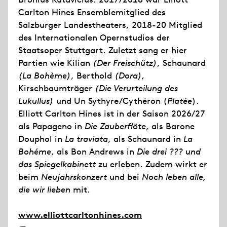
Carlton Hines Ensemblemitglied des
Salzburger Landestheaters, 2018-20 Mitglied
des Internationalen Opernstudios der
Staatsoper Stuttgart. Zuletzt sang er hier
Partien wie Kilian
(Der Freischütz)
, Schaunard
(La Bohème)
, Berthold
(Dora),
Kirschbaumträger
(Die Verurteilung des
Lukullus)
und Un Sythyre/Cythéron (
Platée
).
Elliott Carlton Hines ist in der Saison 2026/27
als Papageno in
Die Zauberflöte
, als Barone
Douphol in
La traviata
, als Schaunard in
La
Bohéme
, als Bon Andrews in
Die drei ??? und
das Spiegelkabinett
zu erleben. Zudem wirkt er
beim
Neujahrskonzert
und bei
Noch leben alle,
die wir lieben
mit.
www.elliottcarltonhines.com