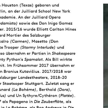
n Houston (Texas) geboren und
in, an der Juilliard School New York
kademie. An der Juilliard Opera
adamisto)
sowie des Don Inigo Gomez
r. 2015/16 wurde Elliott Carlton Hines
ard Mortier des Salzburger
caïro
(Carmen)
, Masetto
(Don
ate Trooper
(Stormy Interlude)
und
nso übernahm er Partien in
Shakespeare
ty Python’s
Spamalot
. Als Bill wirkte
it. Im Frühsommer 2017 übernahm er
on Bronius Kutavičius. 2017/2018 war
Salzburger Landestheaters, 2018-20
r Staatsoper Stuttgart. Zuletzt sang er
aunard
(La Bohème)
, Berthold
(Dora),
lus)
und Un Sythyre/Cythéron (
Platée
).
27 als Papageno in
Die Zauberflöte
, als
 in
La Bohéme
, als Bon Andrews in
Die