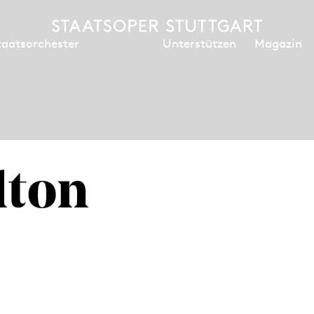
Unterstützen
Magazin
taatsorchester
lton