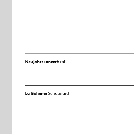
Neujahrs­konzert
mit
La Bohème
Schaunard