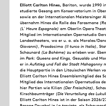
Elliott Carlton Hines,
Bariton, wurde 1990 i
studierte Gesang am Konservatorium in Oberl
sowie an der Internationalen Meistersinger A
übernahm Hines die Rolle des Farasmane
(R
(L
ʼ
Heure Espagnole)
am Oberlin Opera Theate
Mitglied im Internationalen Opernstudio Ger
Landestheaters, wo er u. a. als Morales/Dan
Giovanni)
, Prosdocimo
(Il turco in Italia)
, St
Schaunard
(La Bohème)
zu erleben war. Ebe
im Park: Queens and Kings, Gesualdo
und Mon
er in
Aufstieg und Fall der Stadt Mahagonny
m
die Hauptpartie in den Litauischen Werken v
Elliott Carlton Hines Ensemblemitglied des 
Mitglied des Internationalen Opernstudios de
hier Partien wie Kilian
(Der Freischütz)
, Sch
Kirschbaumträger
(Die Verurteilung des Lukul
Elliott Carlton Hines ist in der Saison 2026/
Barone Douphol in
La traviata
, als Schaunard