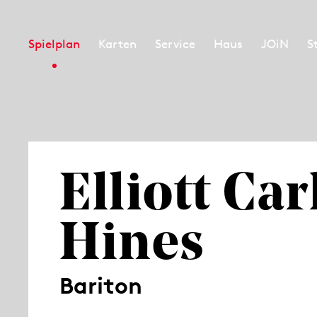
Spielplan
Karten
Service
Haus
JOiN
S
Elliott Car
Hines
Bariton