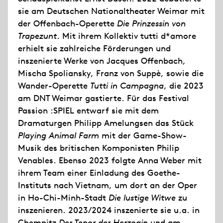
sie am Deutschen Nationaltheater Weimar mit
der Offenbach-Operette
Die Prinzessin von
Trapezunt
. Mit ihrem Kollektiv tutti d*amore
erhielt sie zahlreiche Förderungen und
inszenierte Werke von Jacques Offenbach,
Mischa Spoliansky, Franz von Suppè, sowie die
Wander-Operette
Tutti in Campagna
, die 2023
am DNT Weimar gastierte. Für das Festival
Passion :SPIEL entwarf sie mit dem
Dramaturgen Philipp Amelungsen das Stück
Playing Animal Farm
mit der Game-Show-
Musik des britischen Komponisten Philip
Venables. Ebenso 2023 folgte Anna Weber mit
ihrem Team einer Einladung des Goethe-
Instituts nach Vietnam, um dort an der Oper
in Ho-Chi-Minh-Stadt
Die lustige Witwe
zu
inszenieren. 2023/2024 inszenierte sie u.a. in
Chemnitz
Der Tenor der Herzogin
und am