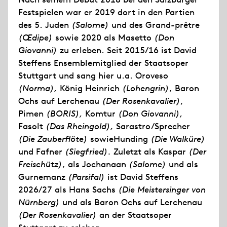
Festspielen war er 2019 dort in den Partien
des 5. Juden
(Salome)
und des Grand-prêtre
(Œdipe)
sowie 2020 als Masetto
(Don
Giovanni)
zu erleben. Seit 2015/16 ist David
Steffens Ensemblemitglied der Staatsoper
Stuttgart und sang hier u.a. Oroveso
(Norma),
König Heinrich
(Lohengrin)
, Baron
Ochs auf Lerchenau
(Der Rosenkavalier)
,
Pimen
(BORIS),
Komtur
(Don Giovanni),
Fasolt
(Das Rheingold),
Sarastro/Sprecher
(Die Zauberflöte)
sowieHunding
(Die Walküre)
und Fafner
(Siegfried).
Zuletzt als Kaspar
(Der
Freischütz)
, als Jochanaan
(Salome)
und als
Gurnemanz
(Parsifal)
ist David Steffens
2026/27 als Hans Sachs
(Die Meistersinger von
Nürnberg)
und als Baron Ochs auf Lerchenau
(Der Rosenkavalier)
an der Staatsoper