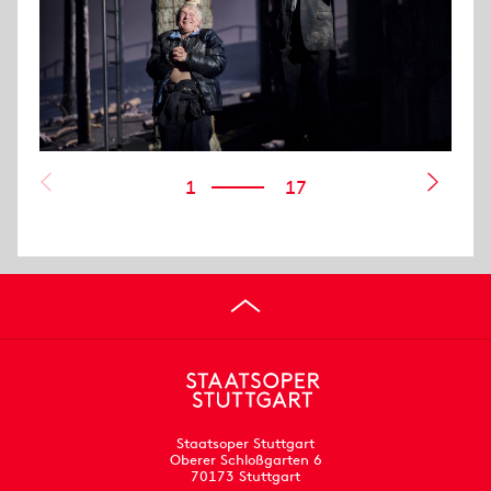
1
17
Staatsoper Stuttgart
Oberer Schloßgarten 6
70173 Stuttgart