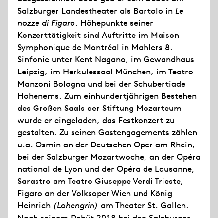
Salzburger Landestheater als Bartolo in
Le
nozze di Figaro
. Höhepunkte seiner
Konzerttätigkeit sind Auftritte im Maison
Symphonique de Montréal in Mahlers 8.
Sinfonie unter Kent Nagano, im Gewandhaus
Leipzig, im Herkulessaal München, im Teatro
Manzoni Bologna und bei der Schubertiade
Hohenems. Zum einhundertjährigen Bestehen
des Großen Saals der Stiftung Mozarteum
wurde er eingeladen, das Festkonzert zu
gestalten. Zu seinen Gastengagements zählen
u.a. Osmin an der Deutschen Oper am Rhein,
bei der Salzburger Mozartwoche, an der Opéra
national de Lyon und der Opéra de Lausanne,
Sarastro am Teatro Giuseppe Verdi Trieste,
Figaro an der Volksoper Wien und König
Heinrich
(Lohengrin)
am Theater St. Gallen.
Nach seinem Debüt 2018 bei den Salzburger