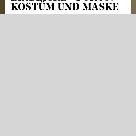
KOSTÜM UND MASKE
Themenführung
Was wäre eine Opern-, Ballett-, oder
Schauspielaufführung ohne Kostüm und
Maske? Auf unserer Themenführung stehen
alle Werkstätten im Fokus, die dafür sorgen,
dass sich Schauspieler, Sänger und Tänzer
optisch vollkommen in Bühnenfiguren
verwandeln. Dafür werden in der Maske
Perücken geknüpft, Gesichter geschminkt und
Glatzen gegossen. Und in den zahlreichen
Werkstätten der Kostümabteilung entstehen