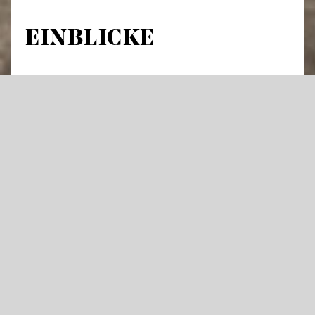
EINBLICKE
Führung durch Theatergebäude und
Werkstätten
An über 300 Abenden im Jahr hebt sich der
Vorhang an den Staatstheatern für Oper,
Schauspiel oder Ballett – und die Künstler
stehen im Rampenlicht. Doch was geschieht
im Theater eigentlich tagsüber und wie
entsteht eine große Bühnenproduktion?
Öffnen Sie mit uns Türen die dem Publikum